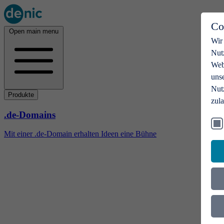
Co
Open main menu
Wir
Nut
Webs
uns
Nut
Produkte
zul
.de-Domains
Mit einer .de-Domain erhalten Ideen eine Bühne