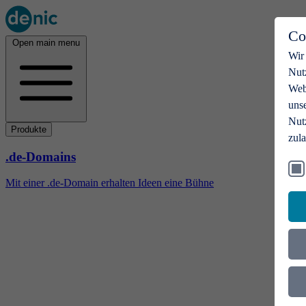
Co
Open main menu
Wir
Nut
Webs
uns
Nut
Produkte
zul
.de-Domains
Mit einer .de-Domain erhalten Ideen eine Bühne