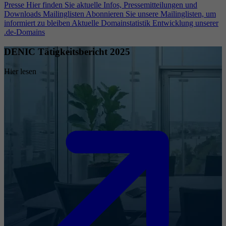
Presse
Hier finden Sie aktuelle Infos, Pressemitteilungen und
Downloads
Mailinglisten
Abonnieren Sie unsere Mailinglisten, um
informiert zu bleiben
Aktuelle Domainstatistik
Entwicklung unserer
.de-Domains
DENIC Tätigkeitsbericht 2025
Hier lesen