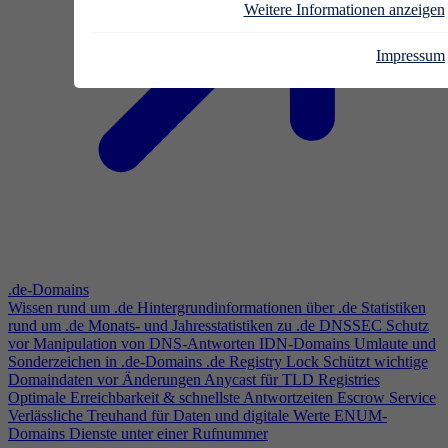
Weitere Informationen anzeigen
Impressum
.de-Domains
Wissen rund um .de
Hintergrundinformationen über .de
Statistiken
rund um .de
Monats- und Jahresstatistiken zu .de
DNSSEC
Schutz
vor Manipulation von DNS-Antworten
IDN-Domains
Umlaute und
Sonderzeichen in .de-Domains
.de Registry Lock
Schützt wichtige
Domaindaten vor Änderungen
Anycast für TLD Registries
Optimale Erreichbarkeit & schnellste Antwortzeiten
Escrow Service
Verlässliche Treuhand für Daten und digitale Werte
ENUM-
Domains
Dienste unter einer Rufnummer