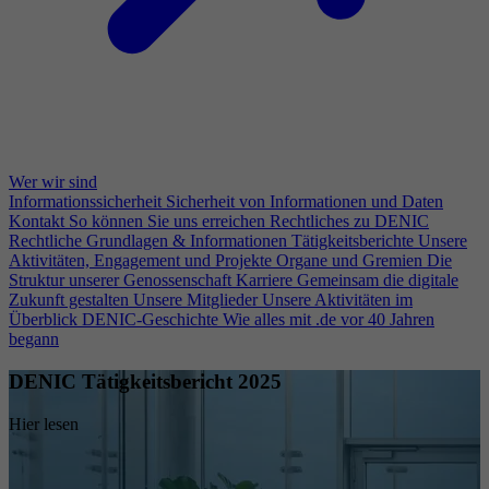
Wer wir sind
Informationssicherheit
Sicherheit von Informationen und Daten
Kontakt
So können Sie uns erreichen
Rechtliches zu DENIC
Rechtliche Grundlagen & Informationen
Tätigkeitsberichte
Unsere
Aktivitäten, Engagement und Projekte
Organe und Gremien
Die
Struktur unserer Genossenschaft
Karriere
Gemeinsam die digitale
Zukunft gestalten
Unsere Mitglieder
Unsere Aktivitäten im
Überblick
DENIC-Geschichte
Wie alles mit .de vor 40 Jahren
begann
DENIC Tätigkeitsbericht 2025
Hier lesen