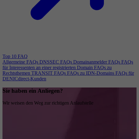
Top 10 FAQ
Allgemeine FAQs
DNSSEC FAQs
Domainanmelder FAQs
FAQs
für Interessenten an einer registrierten Domain
FAQs zu
Rechtsthemen
TRANSIT FAQs
FAQs zu IDN-Domains
FAQs für
DENICdirect-Kunden
Sie haben ein Anliegen?
Wir weisen den Weg zur richtigen Anlaufstelle