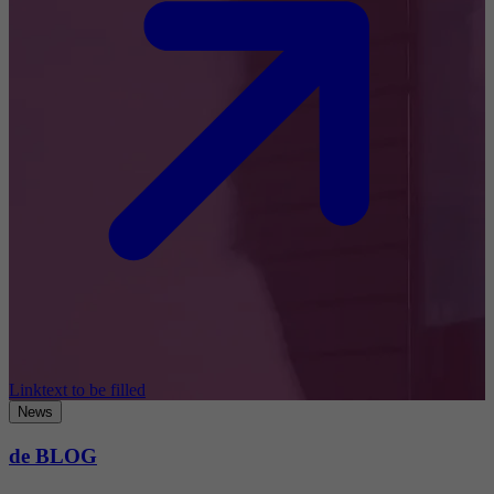
Linktext to be filled
News
de BLOG