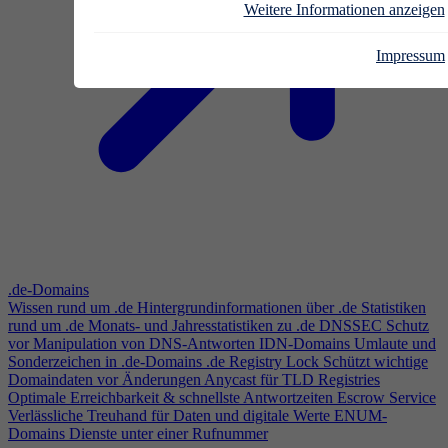
Weitere Informationen anzeigen
Impressum
.de-Domains
Wissen rund um .de
Hintergrundinformationen über .de
Statistiken
rund um .de
Monats- und Jahresstatistiken zu .de
DNSSEC
Schutz
vor Manipulation von DNS-Antworten
IDN-Domains
Umlaute und
Sonderzeichen in .de-Domains
.de Registry Lock
Schützt wichtige
Domaindaten vor Änderungen
Anycast für TLD Registries
Optimale Erreichbarkeit & schnellste Antwortzeiten
Escrow Service
Verlässliche Treuhand für Daten und digitale Werte
ENUM-
Domains
Dienste unter einer Rufnummer