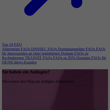
Top 10 FAQ
Allgemeine FAQs
DNSSEC FAQs
Domainanmelder FAQs
FAQs
für Interessenten an einer registrierten Domain
FAQs zu
Rechtsthemen
TRANSIT FAQs
FAQs zu IDN-Domains
FAQs für
DENICdirect-Kunden
Sie haben ein Anliegen?
Wir weisen den Weg zur richtigen Anlaufstelle