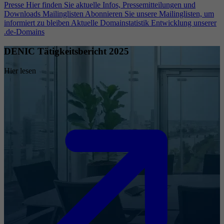
Presse
Hier finden Sie aktuelle Infos, Pressemitteilungen und
Downloads
Mailinglisten
Abonnieren Sie unsere Mailinglisten, um
informiert zu bleiben
Aktuelle Domainstatistik
Entwicklung unserer
.de-Domains
DENIC Tätigkeitsbericht 2025
Hier lesen