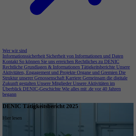
Wer wir sind
Informationssicherheit
Sicherheit von Informationen und Daten
Kontakt
So können Sie uns erreichen
Rechtliches zu DENIC
Rechtliche Grundlagen & Informationen
Tätigkeitsberichte
Unsere
Aktivitäten, Engagement und Projekte
Organe und Gremien
Die
Struktur unserer Genossenschaft
Karriere
Gemeinsam die digitale
Zukunft gestalten
Unsere Mitglieder
Unsere Aktivitäten im
Überblick
DENIC-Geschichte
Wie alles mit .de vor 40 Jahren
begann
DENIC Tätigkeitsbericht 2025
Hier lesen