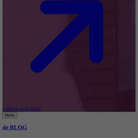
Linktext to be filled
News
de BLOG