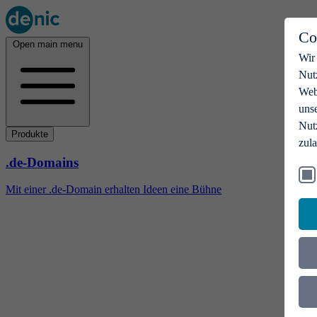
Co
Open main menu
Wir
Nut
Webs
uns
Nut
Produkte
zul
.de-Domains
Mit einer .de-Domain erhalten Ideen eine Bühne