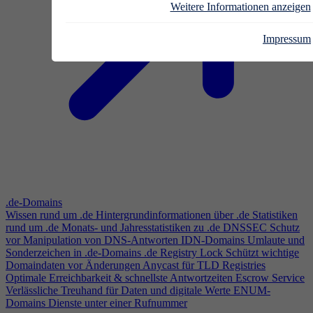
Weitere Informationen anzeigen
Impressum
.de-Domains
Wissen rund um .de
Hintergrundinformationen über .de
Statistiken
rund um .de
Monats- und Jahresstatistiken zu .de
DNSSEC
Schutz
vor Manipulation von DNS-Antworten
IDN-Domains
Umlaute und
Sonderzeichen in .de-Domains
.de Registry Lock
Schützt wichtige
Domaindaten vor Änderungen
Anycast für TLD Registries
Optimale Erreichbarkeit & schnellste Antwortzeiten
Escrow Service
Verlässliche Treuhand für Daten und digitale Werte
ENUM-
Domains
Dienste unter einer Rufnummer