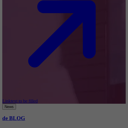
Linktext to be filled
News
de BLOG