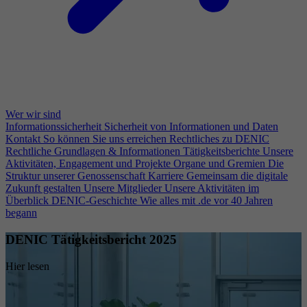
Wer wir sind
Informationssicherheit
Sicherheit von Informationen und Daten
Kontakt
So können Sie uns erreichen
Rechtliches zu DENIC
Rechtliche Grundlagen & Informationen
Tätigkeitsberichte
Unsere
Aktivitäten, Engagement und Projekte
Organe und Gremien
Die
Struktur unserer Genossenschaft
Karriere
Gemeinsam die digitale
Zukunft gestalten
Unsere Mitglieder
Unsere Aktivitäten im
Überblick
DENIC-Geschichte
Wie alles mit .de vor 40 Jahren
begann
DENIC Tätigkeitsbericht 2025
Hier lesen