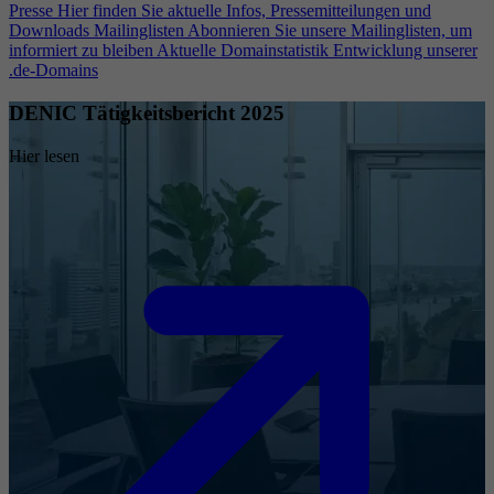
Presse
Hier finden Sie aktuelle Infos, Pressemitteilungen und
Downloads
Mailinglisten
Abonnieren Sie unsere Mailinglisten, um
informiert zu bleiben
Aktuelle Domainstatistik
Entwicklung unserer
.de-Domains
DENIC Tätigkeitsbericht 2025
Hier lesen