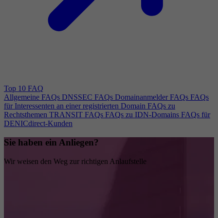
Top 10 FAQ
Allgemeine FAQs
DNSSEC FAQs
Domainanmelder FAQs
FAQs
für Interessenten an einer registrierten Domain
FAQs zu
Rechtsthemen
TRANSIT FAQs
FAQs zu IDN-Domains
FAQs für
DENICdirect-Kunden
Sie haben ein Anliegen?
Wir weisen den Weg zur richtigen Anlaufstelle