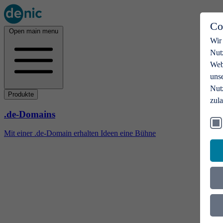
Co
Open main menu
Wir
Nut
Webs
uns
Nut
Produkte
zul
.de-Domains
Mit einer .de-Domain erhalten Ideen eine Bühne