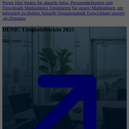
Presse
Hier finden Sie aktuelle Infos, Pressemitteilungen und
Downloads
Mailinglisten
Abonnieren Sie unsere Mailinglisten, um
informiert zu bleiben
Aktuelle Domainstatistik
Entwicklung unserer
.de-Domains
DENIC Tätigkeitsbericht 2025
Hier lesen