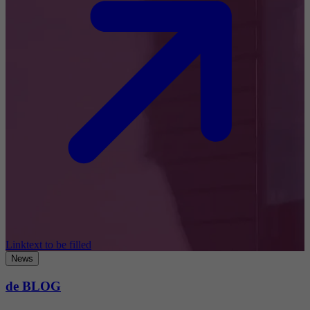
Linktext to be filled
News
de BLOG