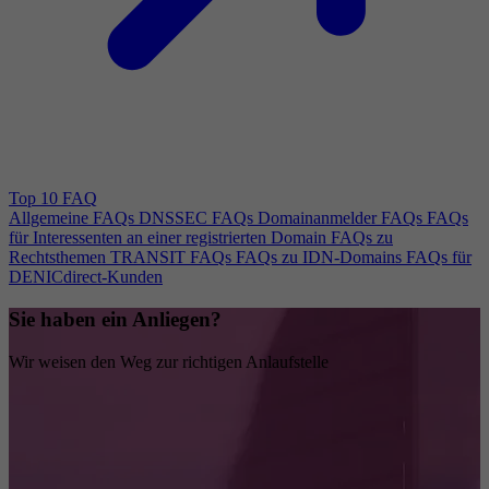
Top 10 FAQ
Allgemeine FAQs
DNSSEC FAQs
Domainanmelder FAQs
FAQs
für Interessenten an einer registrierten Domain
FAQs zu
Rechtsthemen
TRANSIT FAQs
FAQs zu IDN-Domains
FAQs für
DENICdirect-Kunden
Sie haben ein Anliegen?
Wir weisen den Weg zur richtigen Anlaufstelle