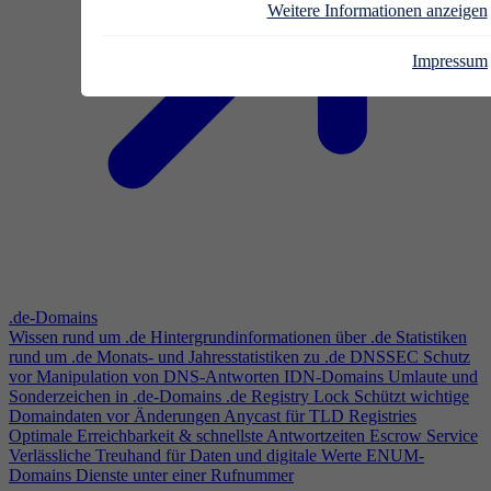
Weitere Informationen anzeigen
Impressum
.de-Domains
Wissen rund um .de
Hintergrundinformationen über .de
Statistiken
rund um .de
Monats- und Jahresstatistiken zu .de
DNSSEC
Schutz
vor Manipulation von DNS-Antworten
IDN-Domains
Umlaute und
Sonderzeichen in .de-Domains
.de Registry Lock
Schützt wichtige
Domaindaten vor Änderungen
Anycast für TLD Registries
Optimale Erreichbarkeit & schnellste Antwortzeiten
Escrow Service
Verlässliche Treuhand für Daten und digitale Werte
ENUM-
Domains
Dienste unter einer Rufnummer