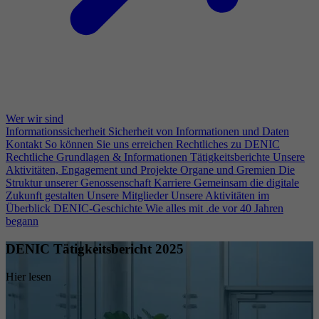
Wer wir sind
Informationssicherheit
Sicherheit von Informationen und Daten
Kontakt
So können Sie uns erreichen
Rechtliches zu DENIC
Rechtliche Grundlagen & Informationen
Tätigkeitsberichte
Unsere
Aktivitäten, Engagement und Projekte
Organe und Gremien
Die
Struktur unserer Genossenschaft
Karriere
Gemeinsam die digitale
Zukunft gestalten
Unsere Mitglieder
Unsere Aktivitäten im
Überblick
DENIC-Geschichte
Wie alles mit .de vor 40 Jahren
begann
DENIC Tätigkeitsbericht 2025
Hier lesen