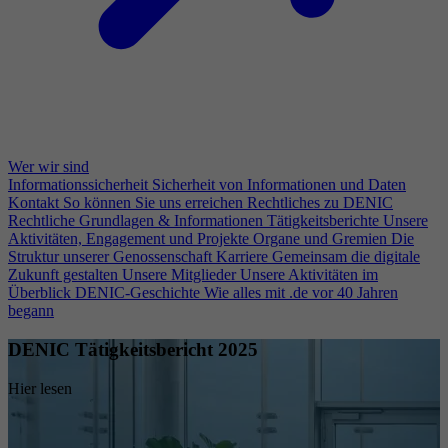
Wer wir sind
Informationssicherheit
Sicherheit von Informationen und Daten
Kontakt
So können Sie uns erreichen
Rechtliches zu DENIC
Rechtliche Grundlagen & Informationen
Tätigkeitsberichte
Unsere
Aktivitäten, Engagement und Projekte
Organe und Gremien
Die
Struktur unserer Genossenschaft
Karriere
Gemeinsam die digitale
Zukunft gestalten
Unsere Mitglieder
Unsere Aktivitäten im
Überblick
DENIC-Geschichte
Wie alles mit .de vor 40 Jahren
begann
DENIC Tätigkeitsbericht 2025
Hier lesen