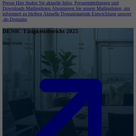
Presse
Hier finden Sie aktuelle Infos, Pressemitteilungen und
Downloads
Mailinglisten
Abonnieren Sie unsere Mailinglisten, um
informiert zu bleiben
Aktuelle Domainstatistik
Entwicklung unserer
.de-Domains
DENIC Tätigkeitsbericht 2025
Hier lesen