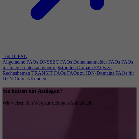
Top 10 FAQ
Allgemeine FAQs
DNSSEC FAQs
Domainanmelder FAQs
FAQs
für Interessenten an einer registrierten Domain
FAQs zu
Rechtsthemen
TRANSIT FAQs
FAQs zu IDN-Domains
FAQs für
DENICdirect-Kunden
Sie haben ein Anliegen?
Wir weisen den Weg zur richtigen Anlaufstelle