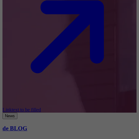
Linktext to be filled
News
de BLOG