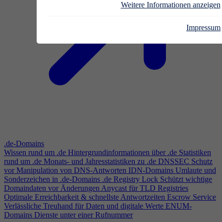
Weitere Informationen anzeigen
Impressum
.de-Domains
Wissen rund um .de
Hintergrundinformationen über .de
Statistiken
rund um .de
Monats- und Jahresstatistiken zu .de
DNSSEC
Schutz
vor Manipulation von DNS-Antworten
IDN-Domains
Umlaute und
Sonderzeichen in .de-Domains
.de Registry Lock
Schützt wichtige
Domaindaten vor Änderungen
Anycast für TLD Registries
Optimale Erreichbarkeit & schnellste Antwortzeiten
Escrow Service
Verlässliche Treuhand für Daten und digitale Werte
ENUM-
Domains
Dienste unter einer Rufnummer