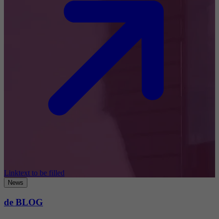
Linktext to be filled
News
de BLOG