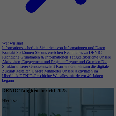
Wer wir sind
Informationssicherheit
Sicherheit von Informationen und Daten
Kontakt
So können Sie uns erreichen
Rechtliches zu DENIC
Rechtliche Grundlagen & Informationen
Tätigkeitsberichte
Unsere
Aktivitäten, Engagement und Projekte
Organe und Gremien
Die
Struktur unserer Genossenschaft
Karriere
Gemeinsam die digitale
Zukunft gestalten
Unsere Mitglieder
Unsere Aktivitäten im
Überblick
DENIC-Geschichte
Wie alles mit .de vor 40 Jahren
begann
DENIC Tätigkeitsbericht 2025
Hier lesen