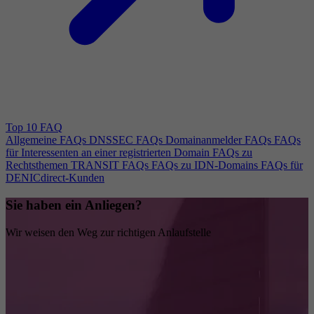
Top 10 FAQ
Allgemeine FAQs
DNSSEC FAQs
Domainanmelder FAQs
FAQs
für Interessenten an einer registrierten Domain
FAQs zu
Rechtsthemen
TRANSIT FAQs
FAQs zu IDN-Domains
FAQs für
DENICdirect-Kunden
Sie haben ein Anliegen?
Wir weisen den Weg zur richtigen Anlaufstelle