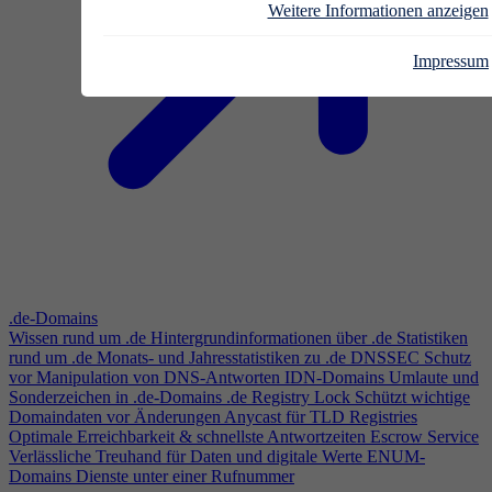
Weitere Informationen anzeigen
Impressum
.de-Domains
Wissen rund um .de
Hintergrundinformationen über .de
Statistiken
rund um .de
Monats- und Jahresstatistiken zu .de
DNSSEC
Schutz
vor Manipulation von DNS-Antworten
IDN-Domains
Umlaute und
Sonderzeichen in .de-Domains
.de Registry Lock
Schützt wichtige
Domaindaten vor Änderungen
Anycast für TLD Registries
Optimale Erreichbarkeit & schnellste Antwortzeiten
Escrow Service
Verlässliche Treuhand für Daten und digitale Werte
ENUM-
Domains
Dienste unter einer Rufnummer