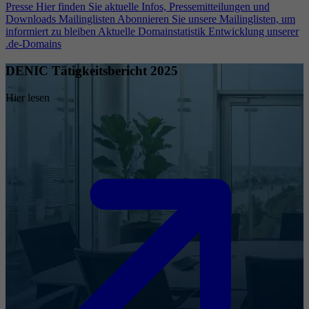
Presse
Hier finden Sie aktuelle Infos, Pressemitteilungen und
Downloads
Mailinglisten
Abonnieren Sie unsere Mailinglisten, um
informiert zu bleiben
Aktuelle Domainstatistik
Entwicklung unserer
.de-Domains
DENIC Tätigkeitsbericht 2025
Hier lesen