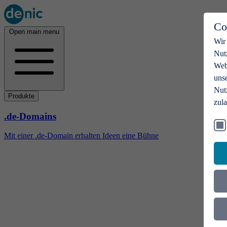
Co
Open main menu
Wir
Nut
Webs
uns
Nut
Produkte
zul
.de-Domains
Mit einer .de-Domain erhalten Ideen eine Bühne