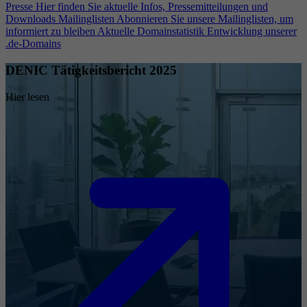
Presse
Hier finden Sie aktuelle Infos, Pressemitteilungen und
Downloads
Mailinglisten
Abonnieren Sie unsere Mailinglisten, um
informiert zu bleiben
Aktuelle Domainstatistik
Entwicklung unserer
.de-Domains
DENIC Tätigkeitsbericht 2025
Hier lesen