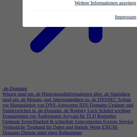
Weitere Informationen anzeigen
Impressum
.de-Domains
Wissen rund um .de
Hintergrundinformationen über .de
Statistiken
rund um .de
Monats- und Jahresstatistiken zu .de
DNSSEC
Schutz
vor Manipulation von DNS-Antworten
IDN-Domains
Umlaute und
Sonderzeichen in .de-Domains
.de Registry Lock
Schützt wichtige
Domaindaten vor Änderungen
Anycast für TLD Registries
Optimale Erreichbarkeit & schnellste Antwortzeiten
Escrow Service
Verlässliche Treuhand für Daten und digitale Werte
ENUM-
Domains
Dienste unter einer Rufnummer