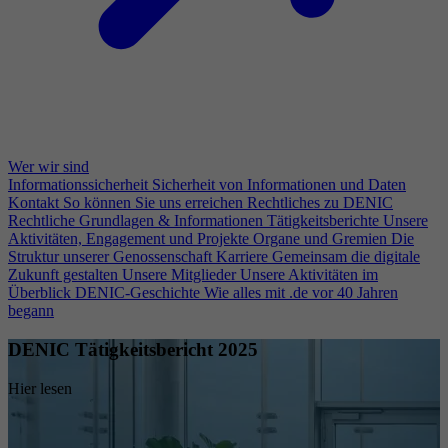
Wer wir sind
Informationssicherheit
Sicherheit von Informationen und Daten
Kontakt
So können Sie uns erreichen
Rechtliches zu DENIC
Rechtliche Grundlagen & Informationen
Tätigkeitsberichte
Unsere
Aktivitäten, Engagement und Projekte
Organe und Gremien
Die
Struktur unserer Genossenschaft
Karriere
Gemeinsam die digitale
Zukunft gestalten
Unsere Mitglieder
Unsere Aktivitäten im
Überblick
DENIC-Geschichte
Wie alles mit .de vor 40 Jahren
begann
DENIC Tätigkeitsbericht 2025
Hier lesen