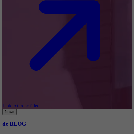
Linktext to be filled
News
de BLOG