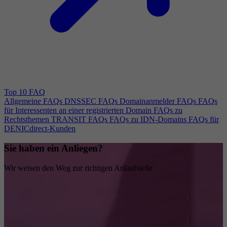
Top 10 FAQ
Allgemeine FAQs
DNSSEC FAQs
Domainanmelder FAQs
FAQs
für Interessenten an einer registrierten Domain
FAQs zu
Rechtsthemen
TRANSIT FAQs
FAQs zu IDN-Domains
FAQs für
DENICdirect-Kunden
Sie haben ein Anliegen?
Wir weisen den Weg zur richtigen Anlaufstelle