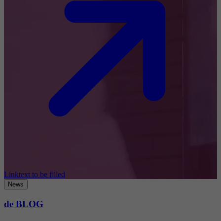
Linktext to be filled
News
de BLOG