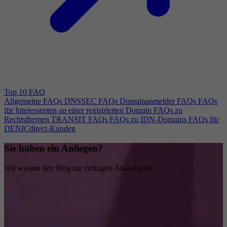
Top 10 FAQ
Allgemeine FAQs
DNSSEC FAQs
Domainanmelder FAQs
FAQs
für Interessenten an einer registrierten Domain
FAQs zu
Rechtsthemen
TRANSIT FAQs
FAQs zu IDN-Domains
FAQs für
DENICdirect-Kunden
Sie haben ein Anliegen?
Wir weisen den Weg zur richtigen Anlaufstelle