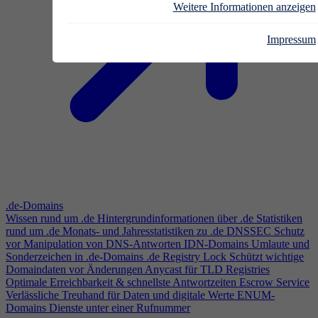
Weitere Informationen anzeigen
Impressum
.de-Domains
Wissen rund um .de
Hintergrundinformationen über .de
Statistiken
rund um .de
Monats- und Jahresstatistiken zu .de
DNSSEC
Schutz
vor Manipulation von DNS-Antworten
IDN-Domains
Umlaute und
Sonderzeichen in .de-Domains
.de Registry Lock
Schützt wichtige
Domaindaten vor Änderungen
Anycast für TLD Registries
Optimale Erreichbarkeit & schnellste Antwortzeiten
Escrow Service
Verlässliche Treuhand für Daten und digitale Werte
ENUM-
Domains
Dienste unter einer Rufnummer