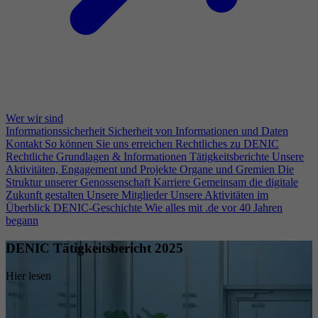
Wer wir sind
Informationssicherheit
Sicherheit von Informationen und Daten
Kontakt
So können Sie uns erreichen
Rechtliches zu DENIC
Rechtliche Grundlagen & Informationen
Tätigkeitsberichte
Unsere
Aktivitäten, Engagement und Projekte
Organe und Gremien
Die
Struktur unserer Genossenschaft
Karriere
Gemeinsam die digitale
Zukunft gestalten
Unsere Mitglieder
Unsere Aktivitäten im
Überblick
DENIC-Geschichte
Wie alles mit .de vor 40 Jahren
begann
DENIC Tätigkeitsbericht 2025
Hier lesen