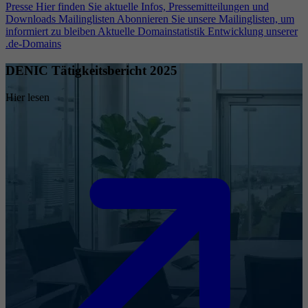
Presse
Hier finden Sie aktuelle Infos, Pressemitteilungen und
Downloads
Mailinglisten
Abonnieren Sie unsere Mailinglisten, um
informiert zu bleiben
Aktuelle Domainstatistik
Entwicklung unserer
.de-Domains
DENIC Tätigkeitsbericht 2025
Hier lesen