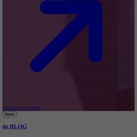
Linktext to be filled
News
de BLOG