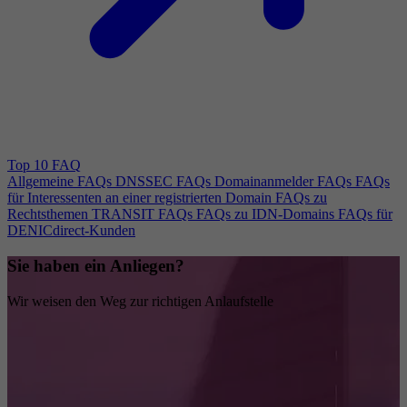
Top 10 FAQ
Allgemeine FAQs
DNSSEC FAQs
Domainanmelder FAQs
FAQs
für Interessenten an einer registrierten Domain
FAQs zu
Rechtsthemen
TRANSIT FAQs
FAQs zu IDN-Domains
FAQs für
DENICdirect-Kunden
Sie haben ein Anliegen?
Wir weisen den Weg zur richtigen Anlaufstelle