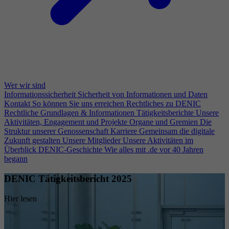
Wer wir sind
Informationssicherheit
Sicherheit von Informationen und Daten
Kontakt
So können Sie uns erreichen
Rechtliches zu DENIC
Rechtliche Grundlagen & Informationen
Tätigkeitsberichte
Unsere
Aktivitäten, Engagement und Projekte
Organe und Gremien
Die
Struktur unserer Genossenschaft
Karriere
Gemeinsam die digitale
Zukunft gestalten
Unsere Mitglieder
Unsere Aktivitäten im
Überblick
DENIC-Geschichte
Wie alles mit .de vor 40 Jahren
begann
DENIC Tätigkeitsbericht 2025
Hier lesen