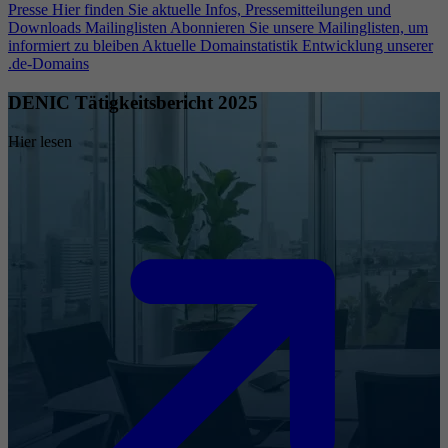
Presse
Hier finden Sie aktuelle Infos, Pressemitteilungen und
Downloads
Mailinglisten
Abonnieren Sie unsere Mailinglisten, um
informiert zu bleiben
Aktuelle Domainstatistik
Entwicklung unserer
.de-Domains
DENIC Tätigkeitsbericht 2025
Hier lesen