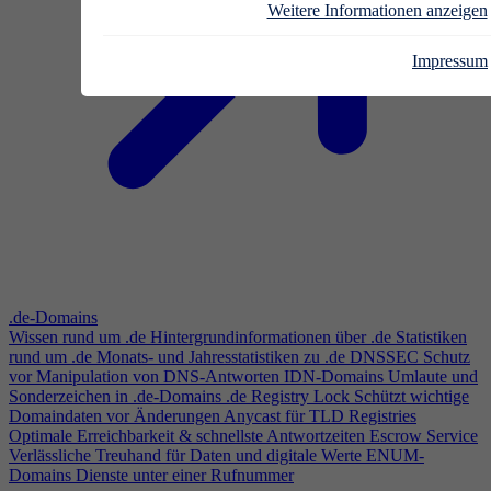
Weitere Informationen anzeigen
Impressum
.de-Domains
Wissen rund um .de
Hintergrundinformationen über .de
Statistiken
rund um .de
Monats- und Jahresstatistiken zu .de
DNSSEC
Schutz
vor Manipulation von DNS-Antworten
IDN-Domains
Umlaute und
Sonderzeichen in .de-Domains
.de Registry Lock
Schützt wichtige
Domaindaten vor Änderungen
Anycast für TLD Registries
Optimale Erreichbarkeit & schnellste Antwortzeiten
Escrow Service
Verlässliche Treuhand für Daten und digitale Werte
ENUM-
Domains
Dienste unter einer Rufnummer