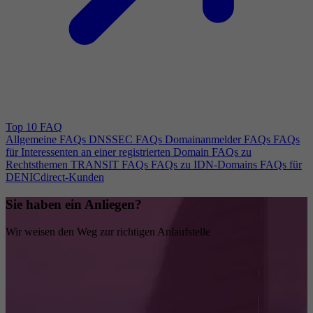
Top 10 FAQ
Allgemeine FAQs
DNSSEC FAQs
Domainanmelder FAQs
FAQs
für Interessenten an einer registrierten Domain
FAQs zu
Rechtsthemen
TRANSIT FAQs
FAQs zu IDN-Domains
FAQs für
DENICdirect-Kunden
Sie haben ein Anliegen?
Wir weisen den Weg zur richtigen Anlaufstelle