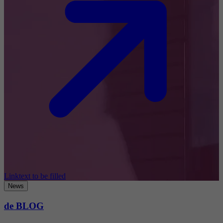
Linktext to be filled
News
de BLOG