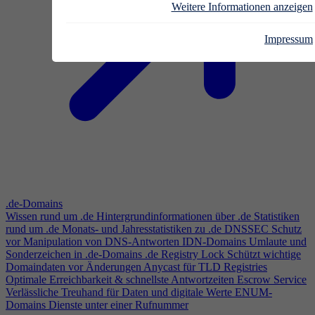
Weitere Informationen anzeigen
Impressum
.de-Domains
Wissen rund um .de
Hintergrundinformationen über .de
Statistiken
rund um .de
Monats- und Jahresstatistiken zu .de
DNSSEC
Schutz
vor Manipulation von DNS-Antworten
IDN-Domains
Umlaute und
Sonderzeichen in .de-Domains
.de Registry Lock
Schützt wichtige
Domaindaten vor Änderungen
Anycast für TLD Registries
Optimale Erreichbarkeit & schnellste Antwortzeiten
Escrow Service
Verlässliche Treuhand für Daten und digitale Werte
ENUM-
Domains
Dienste unter einer Rufnummer