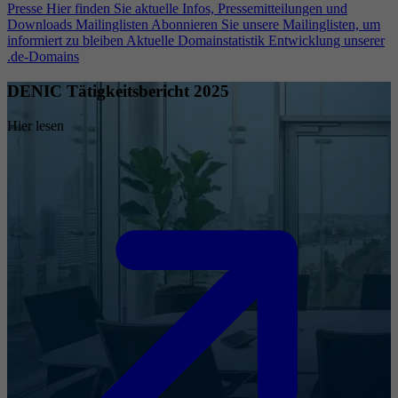
Presse
Hier finden Sie aktuelle Infos, Pressemitteilungen und
Downloads
Mailinglisten
Abonnieren Sie unsere Mailinglisten, um
informiert zu bleiben
Aktuelle Domainstatistik
Entwicklung unserer
.de-Domains
DENIC Tätigkeitsbericht 2025
Hier lesen