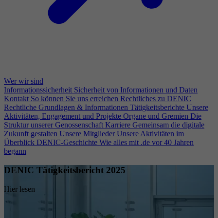
Wer wir sind
Informationssicherheit
Sicherheit von Informationen und Daten
Kontakt
So können Sie uns erreichen
Rechtliches zu DENIC
Rechtliche Grundlagen & Informationen
Tätigkeitsberichte
Unsere
Aktivitäten, Engagement und Projekte
Organe und Gremien
Die
Struktur unserer Genossenschaft
Karriere
Gemeinsam die digitale
Zukunft gestalten
Unsere Mitglieder
Unsere Aktivitäten im
Überblick
DENIC-Geschichte
Wie alles mit .de vor 40 Jahren
begann
DENIC Tätigkeitsbericht 2025
Hier lesen