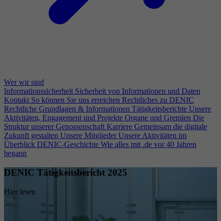
Wer wir sind
Informationssicherheit
Sicherheit von Informationen und Daten
Kontakt
So können Sie uns erreichen
Rechtliches zu DENIC
Rechtliche Grundlagen & Informationen
Tätigkeitsberichte
Unsere
Aktivitäten, Engagement und Projekte
Organe und Gremien
Die
Struktur unserer Genossenschaft
Karriere
Gemeinsam die digitale
Zukunft gestalten
Unsere Mitglieder
Unsere Aktivitäten im
Überblick
DENIC-Geschichte
Wie alles mit .de vor 40 Jahren
begann
DENIC Tätigkeitsbericht 2025
Hier lesen