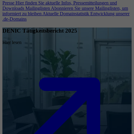
Presse
Hier finden Sie aktuelle Infos, Pressemitteilungen und
Downloads
Mailinglisten
Abonnieren Sie unsere Mailinglisten, um
informiert zu bleiben
Aktuelle Domainstatistik
Entwicklung unserer
.de-Domains
DENIC Tätigkeitsbericht 2025
Hier lesen