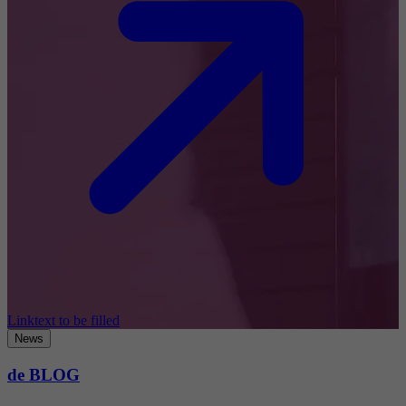
Linktext to be filled
News
de BLOG