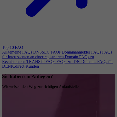
Top 10 FAQ
Allgemeine FAQs
DNSSEC FAQs
Domainanmelder FAQs
FAQs
für Interessenten an einer registrierten Domain
FAQs zu
Rechtsthemen
TRANSIT FAQs
FAQs zu IDN-Domains
FAQs für
DENICdirect-Kunden
Sie haben ein Anliegen?
Wir weisen den Weg zur richtigen Anlaufstelle