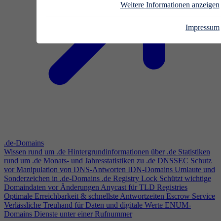
Weitere Informationen anzeigen
Impressum
.de-Domains
Wissen rund um .de
Hintergrundinformationen über .de
Statistiken
rund um .de
Monats- und Jahresstatistiken zu .de
DNSSEC
Schutz
vor Manipulation von DNS-Antworten
IDN-Domains
Umlaute und
Sonderzeichen in .de-Domains
.de Registry Lock
Schützt wichtige
Domaindaten vor Änderungen
Anycast für TLD Registries
Optimale Erreichbarkeit & schnellste Antwortzeiten
Escrow Service
Verlässliche Treuhand für Daten und digitale Werte
ENUM-
Domains
Dienste unter einer Rufnummer