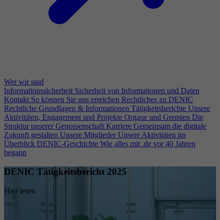
Wer wir sind
Informationssicherheit
Sicherheit von Informationen und Daten
Kontakt
So können Sie uns erreichen
Rechtliches zu DENIC
Rechtliche Grundlagen & Informationen
Tätigkeitsberichte
Unsere
Aktivitäten, Engagement und Projekte
Organe und Gremien
Die
Struktur unserer Genossenschaft
Karriere
Gemeinsam die digitale
Zukunft gestalten
Unsere Mitglieder
Unsere Aktivitäten im
Überblick
DENIC-Geschichte
Wie alles mit .de vor 40 Jahren
begann
DENIC Tätigkeitsbericht 2025
Hier lesen