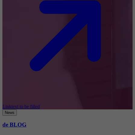
Linktext to be filled
News
de BLOG