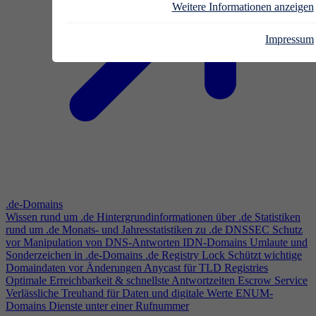
Weitere Informationen anzeigen
Impressum
.de-Domains
Wissen rund um .de
Hintergrundinformationen über .de
Statistiken
rund um .de
Monats- und Jahresstatistiken zu .de
DNSSEC
Schutz
vor Manipulation von DNS-Antworten
IDN-Domains
Umlaute und
Sonderzeichen in .de-Domains
.de Registry Lock
Schützt wichtige
Domaindaten vor Änderungen
Anycast für TLD Registries
Optimale Erreichbarkeit & schnellste Antwortzeiten
Escrow Service
Verlässliche Treuhand für Daten und digitale Werte
ENUM-
Domains
Dienste unter einer Rufnummer