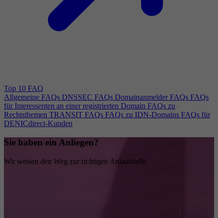
Top 10 FAQ
Allgemeine FAQs
DNSSEC FAQs
Domainanmelder FAQs
FAQs
für Interessenten an einer registrierten Domain
FAQs zu
Rechtsthemen
TRANSIT FAQs
FAQs zu IDN-Domains
FAQs für
DENICdirect-Kunden
Sie haben ein Anliegen?
Wir weisen den Weg zur richtigen Anlaufstelle