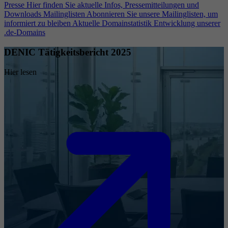
Presse
Hier finden Sie aktuelle Infos, Pressemitteilungen und
Downloads
Mailinglisten
Abonnieren Sie unsere Mailinglisten, um
informiert zu bleiben
Aktuelle Domainstatistik
Entwicklung unserer
.de-Domains
DENIC Tätigkeitsbericht 2025
Hier lesen