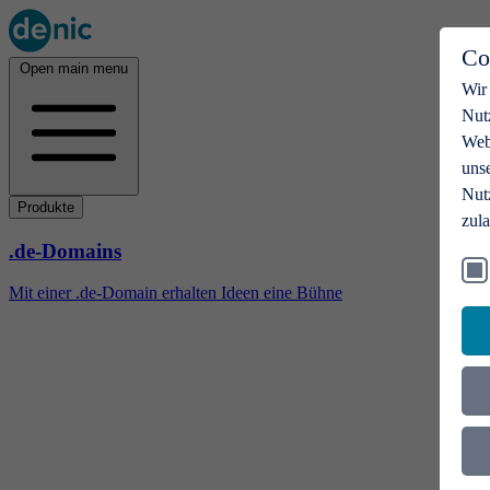
Co
Open main menu
Wir
Nut
Webs
uns
Nut
Produkte
zul
.de-Domains
Mit einer .de-Domain erhalten Ideen eine Bühne