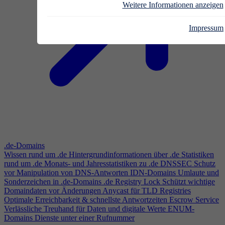
Weitere Informationen anzeigen
Impressum
.de-Domains
Wissen rund um .de
Hintergrundinformationen über .de
Statistiken
rund um .de
Monats- und Jahresstatistiken zu .de
DNSSEC
Schutz
vor Manipulation von DNS-Antworten
IDN-Domains
Umlaute und
Sonderzeichen in .de-Domains
.de Registry Lock
Schützt wichtige
Domaindaten vor Änderungen
Anycast für TLD Registries
Optimale Erreichbarkeit & schnellste Antwortzeiten
Escrow Service
Verlässliche Treuhand für Daten und digitale Werte
ENUM-
Domains
Dienste unter einer Rufnummer