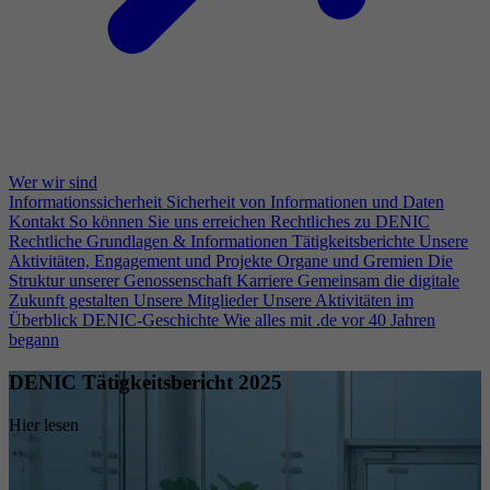
Wer wir sind
Informationssicherheit
Sicherheit von Informationen und Daten
Kontakt
So können Sie uns erreichen
Rechtliches zu DENIC
Rechtliche Grundlagen & Informationen
Tätigkeitsberichte
Unsere
Aktivitäten, Engagement und Projekte
Organe und Gremien
Die
Struktur unserer Genossenschaft
Karriere
Gemeinsam die digitale
Zukunft gestalten
Unsere Mitglieder
Unsere Aktivitäten im
Überblick
DENIC-Geschichte
Wie alles mit .de vor 40 Jahren
begann
DENIC Tätigkeitsbericht 2025
Hier lesen