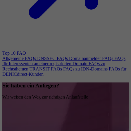
Top 10 FAQ
Allgemeine FAQs
DNSSEC FAQs
Domainanmelder FAQs
FAQs
für Interessenten an einer registrierten Domain
FAQs zu
Rechtsthemen
TRANSIT FAQs
FAQs zu IDN-Domains
FAQs für
DENICdirect-Kunden
Sie haben ein Anliegen?
Wir weisen den Weg zur richtigen Anlaufstelle