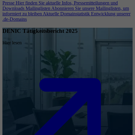
Presse
Hier finden Sie aktuelle Infos, Pressemitteilungen und
Downloads
Mailinglisten
Abonnieren Sie unsere Mailinglisten, um
informiert zu bleiben
Aktuelle Domainstatistik
Entwicklung unserer
.de-Domains
DENIC Tätigkeitsbericht 2025
Hier lesen