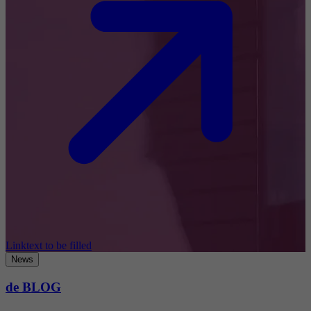
Linktext to be filled
News
de BLOG