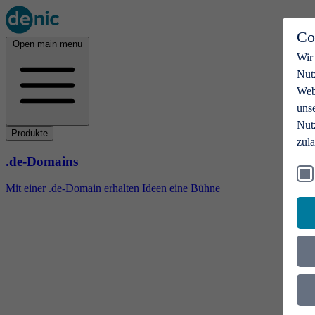
Co
Open main menu
Wir
Nut
Webs
uns
Nut
Produkte
zul
.de-Domains
Mit einer .de-Domain erhalten Ideen eine Bühne