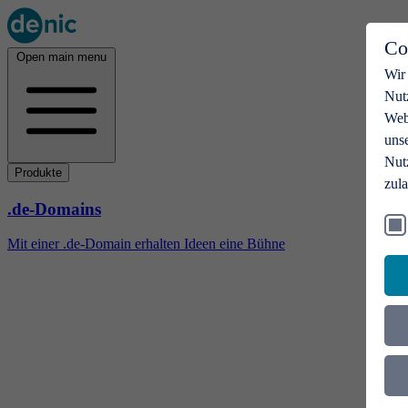
Co
Open main menu
Wir
Nut
Webs
uns
Nut
Produkte
zul
.de-Domains
Mit einer .de-Domain erhalten Ideen eine Bühne