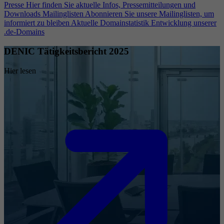
Presse
Hier finden Sie aktuelle Infos, Pressemitteilungen und
Downloads
Mailinglisten
Abonnieren Sie unsere Mailinglisten, um
informiert zu bleiben
Aktuelle Domainstatistik
Entwicklung unserer
.de-Domains
DENIC Tätigkeitsbericht 2025
Hier lesen