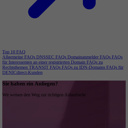
Top 10 FAQ
Allgemeine FAQs
DNSSEC FAQs
Domainanmelder FAQs
FAQs
für Interessenten an einer registrierten Domain
FAQs zu
Rechtsthemen
TRANSIT FAQs
FAQs zu IDN-Domains
FAQs für
DENICdirect-Kunden
Sie haben ein Anliegen?
Wir weisen den Weg zur richtigen Anlaufstelle