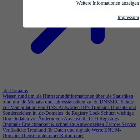
Weitere Informationen anzeigen
Impressum
.de-Domains
Wissen rund um .de
Hintergrundinformationen über .de
Statistiken
rund um .de
Monats- und Jahresstatistiken zu .de
DNSSEC
Schutz
vor Manipulation von DNS-Antworten
IDN-Domains
Umlaute und
Sonderzeichen in .de-Domains
.de Registry Lock
Schützt wichtige
Domaindaten vor Änderungen
Anycast für TLD Registries
Optimale Erreichbarkeit & schnellste Antwortzeiten
Escrow Service
Verlässliche Treuhand für Daten und digitale Werte
ENUM-
Domains
Dienste unter einer Rufnummer