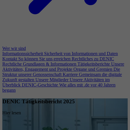
Wer wir sind
Informationssicherheit
Sicherheit von Informationen und Daten
Kontakt
So können Sie uns erreichen
Rechtliches zu DENIC
Rechtliche Grundlagen & Informationen
Tätigkeitsberichte
Unsere
Aktivitäten, Engagement und Projekte
Organe und Gremien
Die
Struktur unserer Genossenschaft
Karriere
Gemeinsam die digitale
Zukunft gestalten
Unsere Mitglieder
Unsere Aktivitäten im
Überblick
DENIC-Geschichte
Wie alles mit .de vor 40 Jahren
begann
DENIC Tätigkeitsbericht 2025
Hier lesen