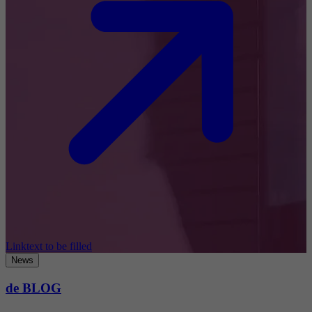
Linktext to be filled
News
de BLOG