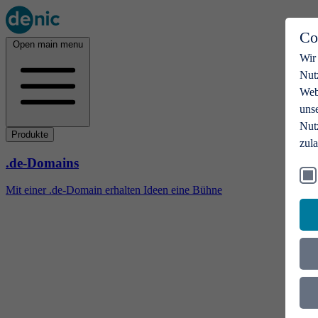
Co
Open main menu
Wir
Nut
Webs
uns
Nut
Produkte
zul
.de-Domains
Mit einer .de-Domain erhalten Ideen eine Bühne