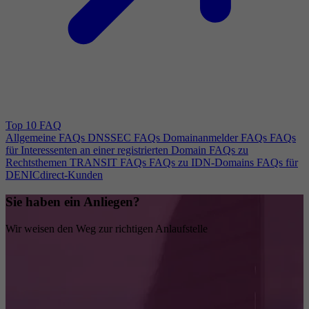
Top 10 FAQ
Allgemeine FAQs
DNSSEC FAQs
Domainanmelder FAQs
FAQs
für Interessenten an einer registrierten Domain
FAQs zu
Rechtsthemen
TRANSIT FAQs
FAQs zu IDN-Domains
FAQs für
DENICdirect-Kunden
Sie haben ein Anliegen?
Wir weisen den Weg zur richtigen Anlaufstelle