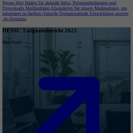
Presse
Hier finden Sie aktuelle Infos, Pressemitteilungen und
Downloads
Mailinglisten
Abonnieren Sie unsere Mailinglisten, um
informiert zu bleiben
Aktuelle Domainstatistik
Entwicklung unserer
.de-Domains
DENIC Tätigkeitsbericht 2025
Hier lesen