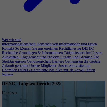
Wer wir sind
Informationssicherheit
Sicherheit von Informationen und Daten
Kontakt
So können Sie uns erreichen
Rechtliches zu DENIC
Rechtliche Grundlagen & Informationen
Tätigkeitsberichte
Unsere
Aktivitäten, Engagement und Projekte
Organe und Gremien
Die
Struktur unserer Genossenschaft
Karriere
Gemeinsam die digitale
Zukunft gestalten
Unsere Mitglieder
Unsere Aktivitäten im
Überblick
DENIC-Geschichte
Wie alles mit .de vor 40 Jahren
begann
DENIC Tätigkeitsbericht 2025
Hier lesen