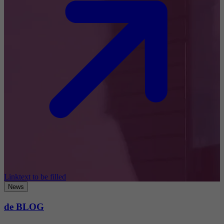
Linktext to be filled
News
de BLOG