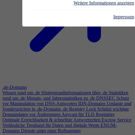
Weitere Informationen anzeigen
Impressum
.de-Domains
Wissen rund um .de
Hintergrundinformationen über .de
Statistiken
rund um .de
Monats- und Jahresstatistiken zu .de
DNSSEC
Schutz
vor Manipulation von DNS-Antworten
IDN-Domains
Umlaute und
Sonderzeichen in .de-Domains
.de Registry Lock
Schützt wichtige
Domaindaten vor Änderungen
Anycast für TLD Registries
Optimale Erreichbarkeit & schnellste Antwortzeiten
Escrow Service
Verlässliche Treuhand für Daten und digitale Werte
ENUM-
Domains
Dienste unter einer Rufnummer