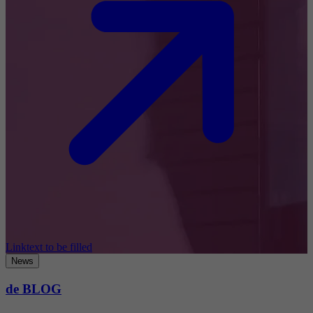
Linktext to be filled
News
de BLOG