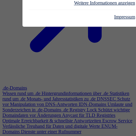
Weitere Informationen anzeigen
Impressum
.de-Domains
Wissen rund um .de
Hintergrundinformationen über .de
Statistiken
rund um .de
Monats- und Jahresstatistiken zu .de
DNSSEC
Schutz
vor Manipulation von DNS-Antworten
IDN-Domains
Umlaute und
Sonderzeichen in .de-Domains
.de Registry Lock
Schützt wichtige
Domaindaten vor Änderungen
Anycast für TLD Registries
Optimale Erreichbarkeit & schnellste Antwortzeiten
Escrow Service
Verlässliche Treuhand für Daten und digitale Werte
ENUM-
Domains
Dienste unter einer Rufnummer