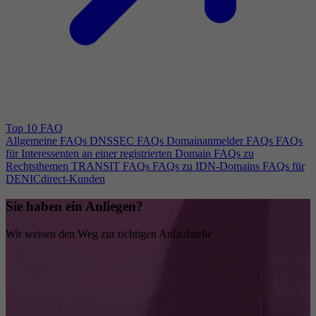
Top 10 FAQ
Allgemeine FAQs
DNSSEC FAQs
Domainanmelder FAQs
FAQs
für Interessenten an einer registrierten Domain
FAQs zu
Rechtsthemen
TRANSIT FAQs
FAQs zu IDN-Domains
FAQs für
DENICdirect-Kunden
Sie haben ein Anliegen?
Wir weisen den Weg zur richtigen Anlaufstelle