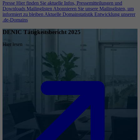
Presse
Hier finden Sie aktuelle Infos, Pressemitteilungen und
Downloads
Mailinglisten
Abonnieren Sie unsere Mailinglisten, um
informiert zu bleiben
Aktuelle Domainstatistik
Entwicklung unserer
.de-Domains
DENIC Tätigkeitsbericht 2025
Hier lesen