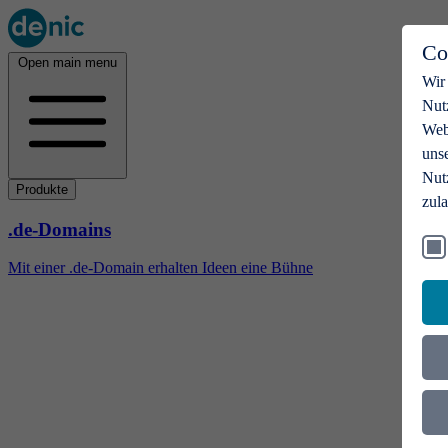
Co
Open main menu
Wir
Nut
Webs
uns
Nut
Produkte
zul
.de-Domains
Mit einer .de-Domain erhalten Ideen eine Bühne