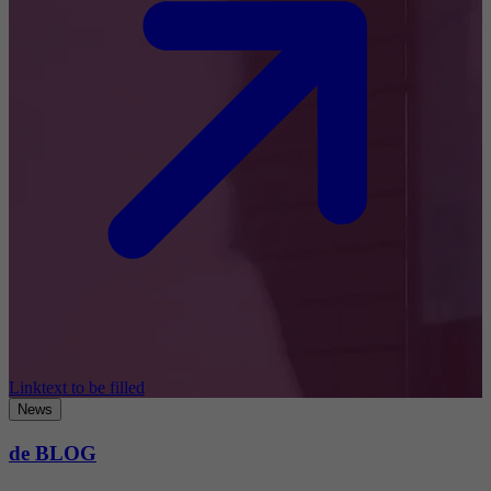
Linktext to be filled
News
de BLOG