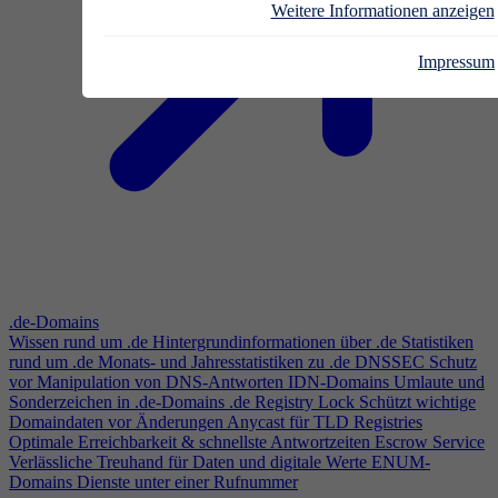
Weitere Informationen anzeigen
Impressum
.de-Domains
Wissen rund um .de
Hintergrundinformationen über .de
Statistiken
rund um .de
Monats- und Jahresstatistiken zu .de
DNSSEC
Schutz
vor Manipulation von DNS-Antworten
IDN-Domains
Umlaute und
Sonderzeichen in .de-Domains
.de Registry Lock
Schützt wichtige
Domaindaten vor Änderungen
Anycast für TLD Registries
Optimale Erreichbarkeit & schnellste Antwortzeiten
Escrow Service
Verlässliche Treuhand für Daten und digitale Werte
ENUM-
Domains
Dienste unter einer Rufnummer