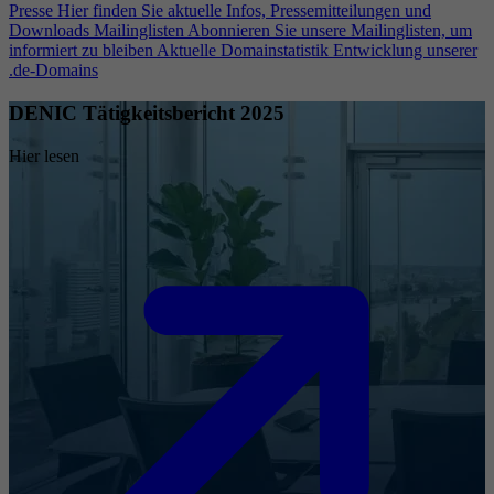
Presse
Hier finden Sie aktuelle Infos, Pressemitteilungen und
Downloads
Mailinglisten
Abonnieren Sie unsere Mailinglisten, um
informiert zu bleiben
Aktuelle Domainstatistik
Entwicklung unserer
.de-Domains
DENIC Tätigkeitsbericht 2025
Hier lesen