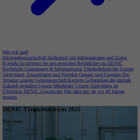
Wer wir sind
Informationssicherheit
Sicherheit von Informationen und Daten
Kontakt
So können Sie uns erreichen
Rechtliches zu DENIC
Rechtliche Grundlagen & Informationen
Tätigkeitsberichte
Unsere
Aktivitäten, Engagement und Projekte
Organe und Gremien
Die
Struktur unserer Genossenschaft
Karriere
Gemeinsam die digitale
Zukunft gestalten
Unsere Mitglieder
Unsere Aktivitäten im
Überblick
DENIC-Geschichte
Wie alles mit .de vor 40 Jahren
begann
DENIC Tätigkeitsbericht 2025
Hier lesen