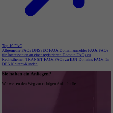
Top 10 FAQ
Allgemeine FAQs
DNSSEC FAQs
Domainanmelder FAQs
FAQs
für Interessenten an einer registrierten Domain
FAQs zu
Rechtsthemen
TRANSIT FAQs
FAQs zu IDN-Domains
FAQs für
DENICdirect-Kunden
Sie haben ein Anliegen?
Wir weisen den Weg zur richtigen Anlaufstelle