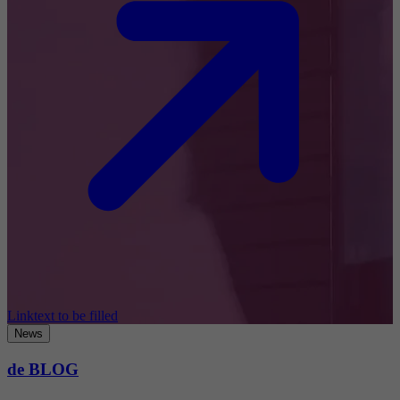
Linktext to be filled
News
de BLOG