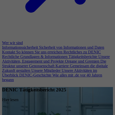
Wer wir sind
Informationssicherheit
Sicherheit von Informationen und Daten
Kontakt
So können Sie uns erreichen
Rechtliches zu DENIC
Rechtliche Grundlagen & Informationen
Tätigkeitsberichte
Unsere
Aktivitäten, Engagement und Projekte
Organe und Gremien
Die
Struktur unserer Genossenschaft
Karriere
Gemeinsam die digitale
Zukunft gestalten
Unsere Mitglieder
Unsere Aktivitäten im
Überblick
DENIC-Geschichte
Wie alles mit .de vor 40 Jahren
begann
DENIC Tätigkeitsbericht 2025
Hier lesen