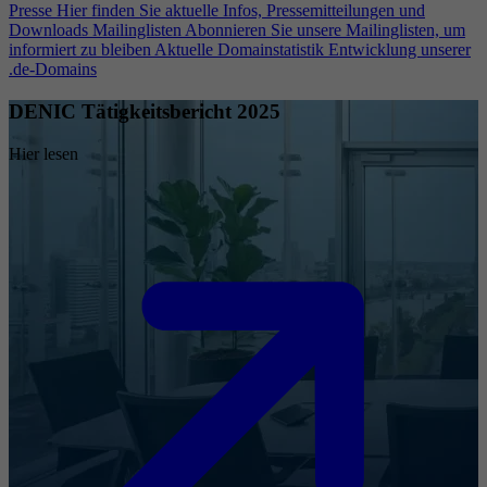
Presse
Hier finden Sie aktuelle Infos, Pressemitteilungen und
Downloads
Mailinglisten
Abonnieren Sie unsere Mailinglisten, um
informiert zu bleiben
Aktuelle Domainstatistik
Entwicklung unserer
.de-Domains
DENIC Tätigkeitsbericht 2025
Hier lesen