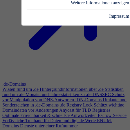
Weitere Informationen anzeigen
Impressum
.de-Domains
Wissen rund um .de
Hintergrundinformationen über .de
Statistiken
rund um .de
Monats- und Jahresstatistiken zu .de
DNSSEC
Schutz
vor Manipulation von DNS-Antworten
IDN-Domains
Umlaute und
Sonderzeichen in .de-Domains
.de Registry Lock
Schützt wichtige
Domaindaten vor Änderungen
Anycast für TLD Registries
Optimale Erreichbarkeit & schnellste Antwortzeiten
Escrow Service
Verlässliche Treuhand für Daten und digitale Werte
ENUM-
Domains
Dienste unter einer Rufnummer