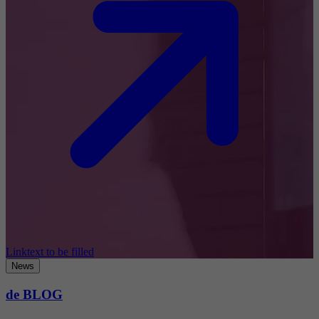
Linktext to be filled
News
de BLOG