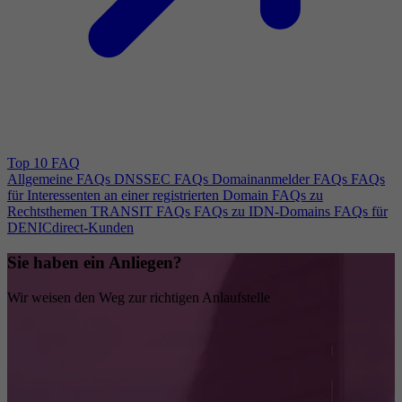
Top 10 FAQ
Allgemeine FAQs
DNSSEC FAQs
Domainanmelder FAQs
FAQs
für Interessenten an einer registrierten Domain
FAQs zu
Rechtsthemen
TRANSIT FAQs
FAQs zu IDN-Domains
FAQs für
DENICdirect-Kunden
Sie haben ein Anliegen?
Wir weisen den Weg zur richtigen Anlaufstelle