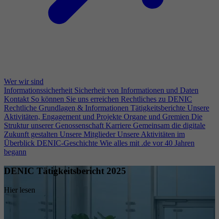
Wer wir sind
Informationssicherheit
Sicherheit von Informationen und Daten
Kontakt
So können Sie uns erreichen
Rechtliches zu DENIC
Rechtliche Grundlagen & Informationen
Tätigkeitsberichte
Unsere
Aktivitäten, Engagement und Projekte
Organe und Gremien
Die
Struktur unserer Genossenschaft
Karriere
Gemeinsam die digitale
Zukunft gestalten
Unsere Mitglieder
Unsere Aktivitäten im
Überblick
DENIC-Geschichte
Wie alles mit .de vor 40 Jahren
begann
DENIC Tätigkeitsbericht 2025
Hier lesen