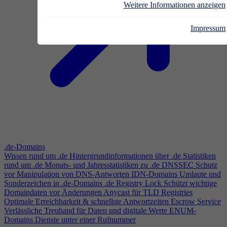
Weitere Informationen anzeigen
Impressum
.de-Domains
Wissen rund um .de
Hintergrundinformationen über .de
Statistiken
rund um .de
Monats- und Jahresstatistiken zu .de
DNSSEC
Schutz
vor Manipulation von DNS-Antworten
IDN-Domains
Umlaute und
Sonderzeichen in .de-Domains
.de Registry Lock
Schützt wichtige
Domaindaten vor Änderungen
Anycast für TLD Registries
Optimale Erreichbarkeit & schnellste Antwortzeiten
Escrow Service
Verlässliche Treuhand für Daten und digitale Werte
ENUM-
Domains
Dienste unter einer Rufnummer