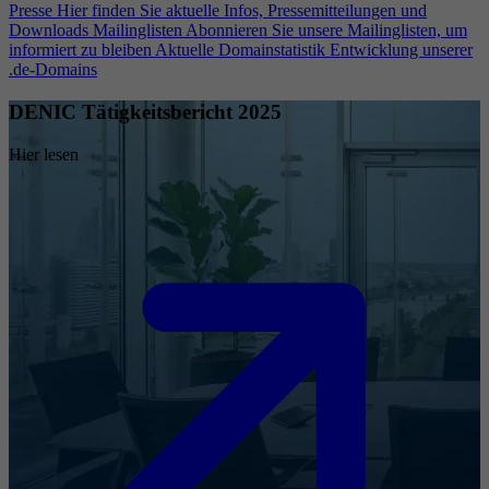
Presse
Hier finden Sie aktuelle Infos, Pressemitteilungen und
Downloads
Mailinglisten
Abonnieren Sie unsere Mailinglisten, um
informiert zu bleiben
Aktuelle Domainstatistik
Entwicklung unserer
.de-Domains
DENIC Tätigkeitsbericht 2025
Hier lesen