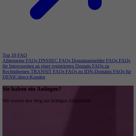
Top 10 FAQ
Allgemeine FAQs
DNSSEC FAQs
Domainanmelder FAQs
FAQs
für Interessenten an einer registrierten Domain
FAQs zu
Rechtsthemen
TRANSIT FAQs
FAQs zu IDN-Domains
FAQs für
DENICdirect-Kunden
Sie haben ein Anliegen?
Wir weisen den Weg zur richtigen Anlaufstelle