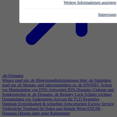
Weitere Informationen anzeigen
Impressum
.de-Domains
Wissen rund um .de
Hintergrundinformationen über .de
Statistiken
rund um .de
Monats- und Jahresstatistiken zu .de
DNSSEC
Schutz
vor Manipulation von DNS-Antworten
IDN-Domains
Umlaute und
Sonderzeichen in .de-Domains
.de Registry Lock
Schützt wichtige
Domaindaten vor Änderungen
Anycast für TLD Registries
Optimale Erreichbarkeit & schnellste Antwortzeiten
Escrow Service
Verlässliche Treuhand für Daten und digitale Werte
ENUM-
Domains
Dienste unter einer Rufnummer