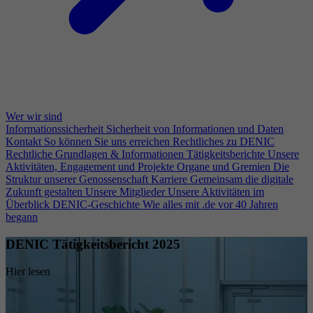
Wer wir sind
Informationssicherheit
Sicherheit von Informationen und Daten
Kontakt
So können Sie uns erreichen
Rechtliches zu DENIC
Rechtliche Grundlagen & Informationen
Tätigkeitsberichte
Unsere
Aktivitäten, Engagement und Projekte
Organe und Gremien
Die
Struktur unserer Genossenschaft
Karriere
Gemeinsam die digitale
Zukunft gestalten
Unsere Mitglieder
Unsere Aktivitäten im
Überblick
DENIC-Geschichte
Wie alles mit .de vor 40 Jahren
begann
DENIC Tätigkeitsbericht 2025
Hier lesen