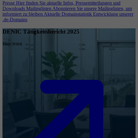
Presse
Hier finden Sie aktuelle Infos, Pressemitteilungen und
Downloads
Mailinglisten
Abonnieren Sie unsere Mailinglisten, um
informiert zu bleiben
Aktuelle Domainstatistik
Entwicklung unserer
.de-Domains
DENIC Tätigkeitsbericht 2025
Hier lesen