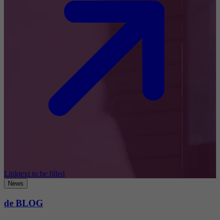
Linktext to be filled
News
de BLOG