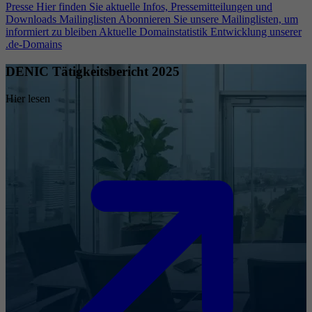
Presse
Hier finden Sie aktuelle Infos, Pressemitteilungen und
Downloads
Mailinglisten
Abonnieren Sie unsere Mailinglisten, um
informiert zu bleiben
Aktuelle Domainstatistik
Entwicklung unserer
.de-Domains
DENIC Tätigkeitsbericht 2025
Hier lesen