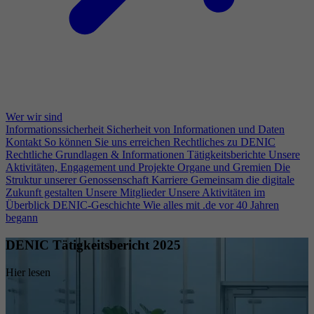
Wer wir sind
Informationssicherheit
Sicherheit von Informationen und Daten
Kontakt
So können Sie uns erreichen
Rechtliches zu DENIC
Rechtliche Grundlagen & Informationen
Tätigkeitsberichte
Unsere
Aktivitäten, Engagement und Projekte
Organe und Gremien
Die
Struktur unserer Genossenschaft
Karriere
Gemeinsam die digitale
Zukunft gestalten
Unsere Mitglieder
Unsere Aktivitäten im
Überblick
DENIC-Geschichte
Wie alles mit .de vor 40 Jahren
begann
DENIC Tätigkeitsbericht 2025
Hier lesen