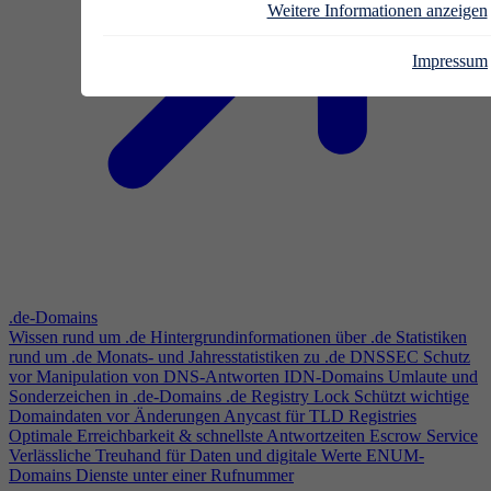
Weitere Informationen anzeigen
Impressum
.de-Domains
Wissen rund um .de
Hintergrundinformationen über .de
Statistiken
rund um .de
Monats- und Jahresstatistiken zu .de
DNSSEC
Schutz
vor Manipulation von DNS-Antworten
IDN-Domains
Umlaute und
Sonderzeichen in .de-Domains
.de Registry Lock
Schützt wichtige
Domaindaten vor Änderungen
Anycast für TLD Registries
Optimale Erreichbarkeit & schnellste Antwortzeiten
Escrow Service
Verlässliche Treuhand für Daten und digitale Werte
ENUM-
Domains
Dienste unter einer Rufnummer