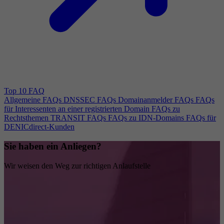
Top 10 FAQ
Allgemeine FAQs
DNSSEC FAQs
Domainanmelder FAQs
FAQs
für Interessenten an einer registrierten Domain
FAQs zu
Rechtsthemen
TRANSIT FAQs
FAQs zu IDN-Domains
FAQs für
DENICdirect-Kunden
Sie haben ein Anliegen?
Wir weisen den Weg zur richtigen Anlaufstelle