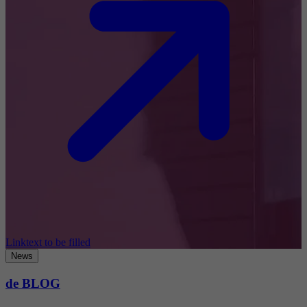
Linktext to be filled
News
de BLOG